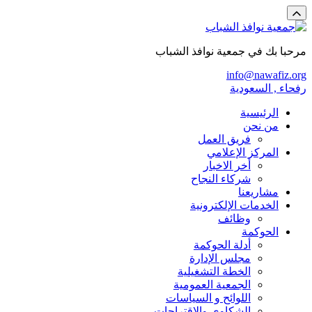
مرحبا بك في جمعية نوافذ الشباب
info@nawafiz.org
رفحاء , السعودية
الرئيسية
من نحن
فريق العمل
المركز الإعلامي
أخر الاخبار
شركاء النجاح
مشاريعنا
الخدمات الإلكترونية
وظائف
الحوكمة
أدلة الحوكمة
مجلس الإدارة
الخطة التشغيلية
الجمعية العمومية
اللوائح و السياسات
الشكاوي والاقتراحات